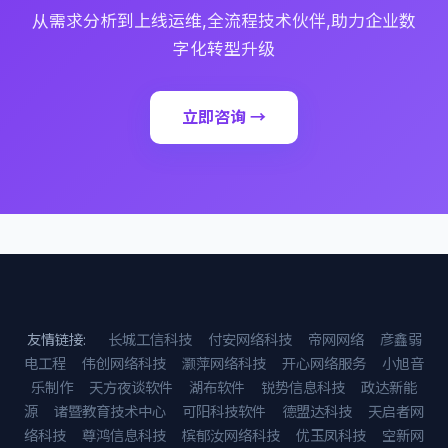
从需求分析到上线运维,全流程技术伙伴,助力企业数
字化转型升级
立即咨询 →
友情链接:
长城工信科技
付安网络科技
帝网网络
彦鑫弱
电工程
伟创网络科技
灏萍网络科技
开心网络服务
小旭音
乐制作
天方夜谈软件
湖布软件
锐势信息科技
政达新能
源
诸暨教育技术中心
可阳科技软件
德盟达科技
天启者网
络科技
尊鸿信息科技
槟郁汝网络科技
优玉凤科技
空新网